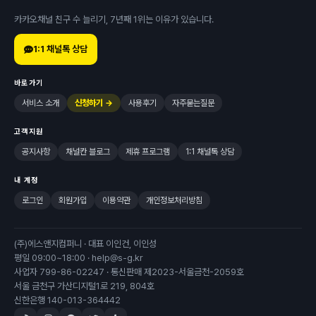
카카오채널 친구 수 늘리기, 7년째 1위는 이유가 있습니다.
1:1 채널톡 상담
바로가기
서비스 소개
신청하기 →
사용후기
자주묻는질문
고객지원
공지사항
채널칸 블로그
제휴 프로그램
1:1 채널톡 상담
내 계정
로그인
회원가입
이용약관
개인정보처리방침
(주)에스앤지컴퍼니 · 대표 이인건, 이인성
평일 09:00~18:00 · help@s-g.kr
사업자 799-86-02247 · 통신판매 제2023-서울금천-2059호
서울 금천구 가산디지털1로 219, 804호
신한은행 140-013-364442